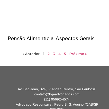
Pensão Alimentícia: Aspectos Gerais
« Anterior
1
2
3
4
5
Próximo »
Av. São João, 324, 6º andar, Centro, São Paulo/SP
contato@bgaadvogados.com
(11) 95692-4574
Advogado Responsável: Pedro B. G. Aquino (OAB/SP